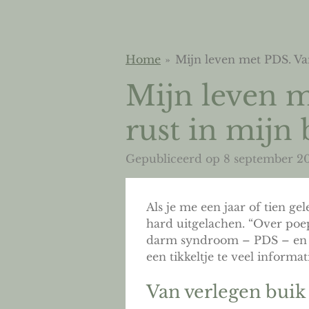
Home
»
Mijn leven met PDS. Van
Mijn leven m
rust in mijn 
Gepubliceerd op 8 september 2
Als je me een jaar of tien ge
hard uitgelachen. “Over poep
darm syndroom – PDS – en dat
een tikkeltje te veel informat
Van verlegen buik