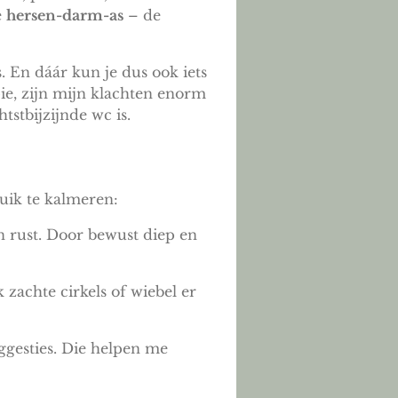
e
hersen-darm-as
– de
 En dáár kun je dus ook iets
e, zijn mijn klachten enorm
stbijzijnde wc is.
buik te kalmeren:
 rust. Door bewust diep en
achte cirkels of wiebel er
gesties. Die helpen me