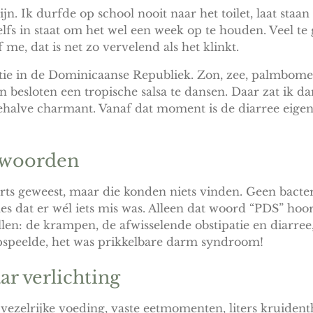
jn. Ik durfde op school nooit naar het toilet, laat staan 
lfs in staat om het wel een week op te houden. Veel te g
 me, dat is net zo vervelend als het klinkt.
tie in de Dominicaanse Republiek. Zon, zee, palmbom
besloten een tropische salsa te dansen. Daar zat ik d
ehalve charmant. Vanaf dat moment is de diarree eigen
twoorden
sarts geweest, maar die konden niets vinden. Geen bacte
lles dat er wél iets mis was. Alleen dat woord “PDS” hoor
llen: de krampen, de afwisselende obstipatie en diarree,
speelde, het was prikkelbare darm syndroom!
ar verlichting
 vezelrijke voeding, vaste eetmomenten, liters kruiden