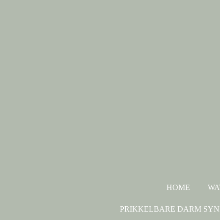
Ga
direct
naar
de
hoofdinhoud
HOME
WA
PRIKKELBARE DARM SY