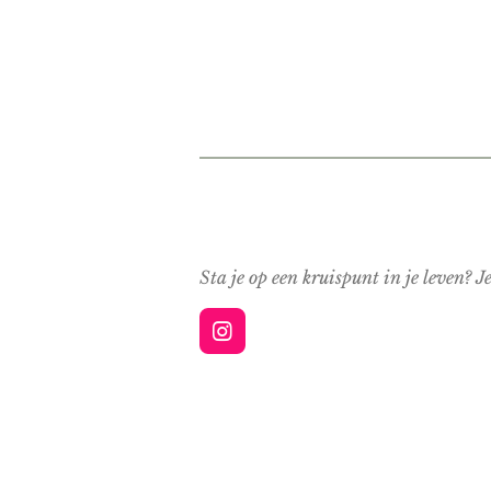
Sta je op een kruispunt in je leven? J
I
n
s
t
a
g
r
a