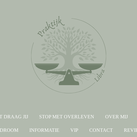
T DRAAG JIJ
STOP MET OVERLEVEN
OVER MIJ
NDROOM
INFORMATIE
VIP
CONTACT
REVI