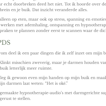
r echt doorbreken deed het niet. Tot ik hoorde over d
rein en je buik. Dat inzicht veranderde alles.
leen op eten, maar ook op stress, spanning en emoties.
 werken met ademhaling, ontspanning en hypnotherapi
raken te plannen zonder eerst te scannen waar de dicht
 PDS
arom deel ik een paar dingen die ik zelf inzet om mijn 
linkt misschien zweverig, maar je darmen houden van
 buik letterlijk meer ruimte.
eg ik gewoon even mijn handen op mijn buik en maak z
ijn darmen laat weten: “Het is oké.”
gemaakte hypnotherapie-audio’s met darmgerichte sug
rust te stellen.