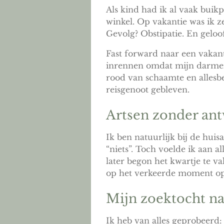
Als kind had ik al vaak buikpi
winkel. Op vakantie was ik ze
Gevolg? Obstipatie. En geloof
Fast forward naar een vakan
inrennen omdat mijn darmen 
rood van schaamte en allesb
reisgenoot gebleven.
Artsen zonder an
Ik ben natuurlijk bij de hui
“niets”. Toch voelde ik aan a
later begon het kwartje te va
op het verkeerde moment op
Mijn zoektocht na
Ik heb van alles geprobeerd: