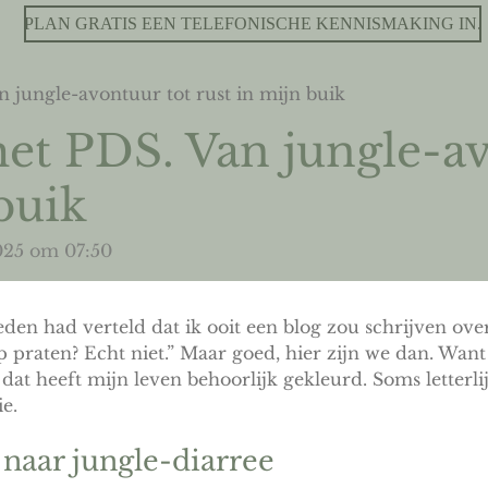
PLAN GRATIS EEN TELEFONISCHE KENNISMAKING IN.
 jungle-avontuur tot rust in mijn buik
et PDS. Van jungle-av
buik
025 om 07:50
leden had verteld dat ik ooit een blog zou schrijven ov
 praten? Echt niet.” Maar goed, hier zijn we dan. Want 
 heeft mijn leven behoorlijk gekleurd. Soms letterlij
ie.
 naar jungle-diarree