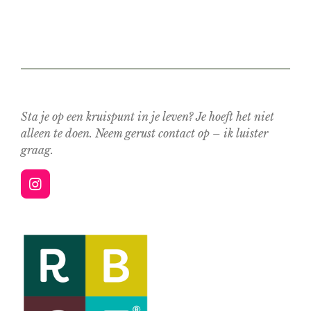
Sta je op een kruispunt in je leven? Je hoeft het niet
alleen te doen. Neem gerust contact op – ik luister
graag.
I
n
s
t
a
g
r
a
m