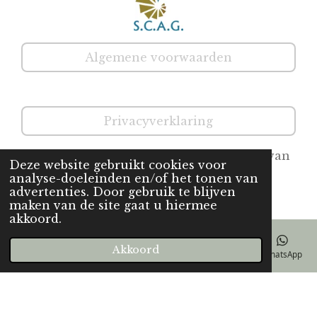
Algemene voorwaarden
Privacyverklaring
www.praktijklibra.com
is een onderdeel van
Deze website gebruikt cookies voor
www.pdstherapiebrabant.nl
analyse-doeleinden en/of het tonen van
© Praktijk Libra
advertenties. Door gebruik te blijven
maken van de site gaat u hiermee
akkoord.
Akkoord
E-mailadres
Telefoonnummer
Kaart
Facebook
WhatsApp