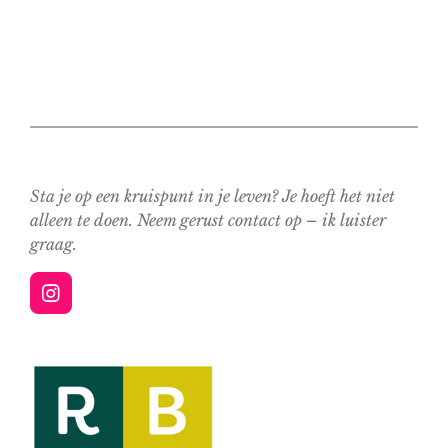
Sta je op een kruispunt in je leven? Je hoeft het niet
alleen te doen. Neem gerust contact op – ik luister
graag.
I
n
s
t
a
g
r
a